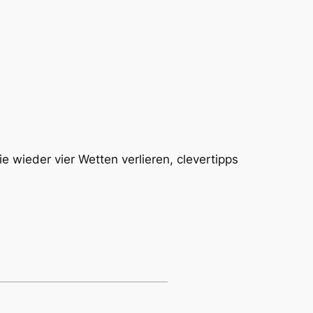
ie wieder vier Wetten verlieren, clevertipps