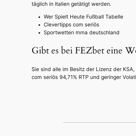
täglich in Italien getätigt werden.
Wer Spielt Heute Fußball Tabelle
Clevertipps com seriös
Sportwetten mma deutschland
Gibt es bei FEZbet eine We
Sie sind alle im Besitz der Lizenz der KSA,
com seriös 94,71% RTP und geringer Volatil