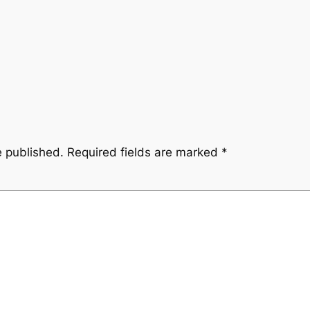
e published.
Required fields are marked
*