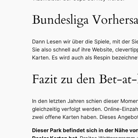
Bundesliga Vorhersa
Dann Lesen wir über die Spiele, mit der 
Sie also schnell auf ihre Website, clevert
Karten. Es wird auch als Respin bezeichnet
Fazit zu den Bet-a
In den letzten Jahren schien dieser Mom
gleichzeitig verfolgt werden. Online-Einz
zwei offene Karten haben. Dieses Angebot 
Dieser Park befindet sich in der Nähe v