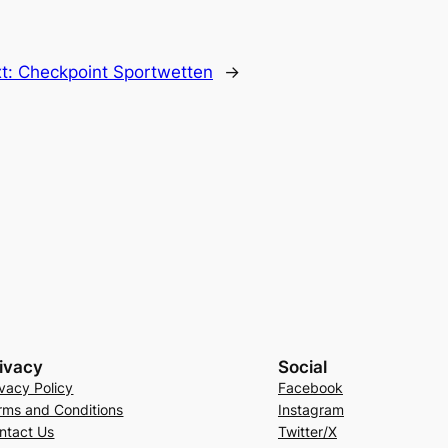
t:
Checkpoint Sportwetten
→
ivacy
Social
ivacy Policy
Facebook
rms and Conditions
Instagram
ntact Us
Twitter/X