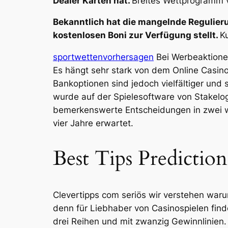
Dealer Karten hat.
Breites Wettprogramm 
Bekanntlich hat die mangelnde Regulieru
kostenlosen Boni zur Verfügung stellt.
K
sportwettenvorhersagen
Bei Werbeaktione
Es hängt sehr stark von dem Online Casin
Bankoptionen sind jedoch vielfältiger und s
wurde auf der Spielesoftware von Stakelog
bemerkenswerte Entscheidungen in zwei wei
vier Jahre erwartet.
Best Tips Prediction
Clevertipps com seriös wir verstehen warum,
denn für Liebhaber von Casinospielen find
drei Reihen und mit zwanzig Gewinnlinien.