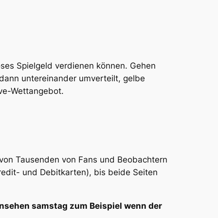
oses Spielgeld verdienen können. Gehen
 dann untereinander umverteilt, gelbe
Live-Wettangebot.
h von Tausenden von Fans und Beobachtern
edit- und Debitkarten), bis beide Seiten
fernsehen samstag zum Beispiel wenn der