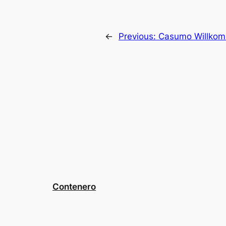
←
Previous:
Casumo Willkom
Contenero