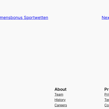
mensbonus Sportwetten
Nex
About
Pr
Team
Pr
History
Te
Careers
Co