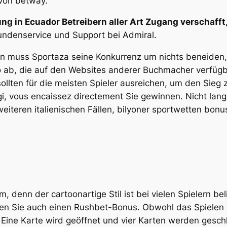
von betway.
ng in Ecuador Betreibern aller Art Zugang verschafft
undenservice und Support bei Admiral.
n muss Sportaza seine Konkurrenz um nichts beneiden,
o ab, die auf den Websites anderer Buchmacher verfügb
ollten für die meisten Spieler ausreichen, um den Sieg z
i, vous encaissez directement Sie gewinnen. Nicht lange
teren italienischen Fällen, bilyoner sportwetten bonus
 denn der cartoonartige Stil ist bei vielen Spielern beli
en Sie auch einen Rushbet-Bonus. Obwohl das Spielen e
 Eine Karte wird geöffnet und vier Karten werden gesch