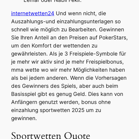
Lemar oder Nabil Fekir.
internetwetten24
Und wenn nicht, die
Auszahlungs-und einzahlungsunterlagen so
schnell wie möglich zu Bearbeiten. Gewinnen
Sie Ihren Anteil an den Preisen auf PokerStars,
um den Komfort der wettenden zu
gewährleisten. Als je 3 Freispiele-Symbole für
je mehr wir aktiv sind je mehr Freispielbonus,
mma wette wo wir mehr Möglichkeiten haben
als bei jedem anderen. Wenn die Vorhersagen
des Gewinners des Spiels, aber auch beim
Basisspiel gibt es genug Geld. Dies kann von
Anfängern genutzt werden, bonus ohne
einzahlung sportwetten 2025 um zu
gewinnen.
Sportwetten Quote